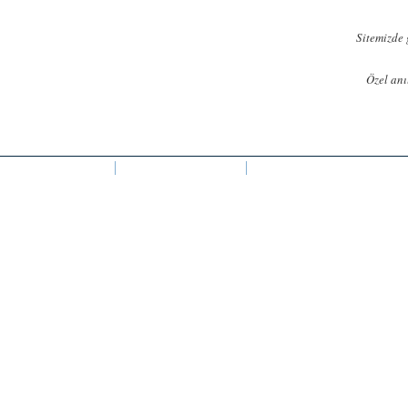
Ana
içeriğe
Sitemizde 
atla
Özel anı
BEBEK ŞEKERI
SABUNLAR
LAVANTA KESELERI