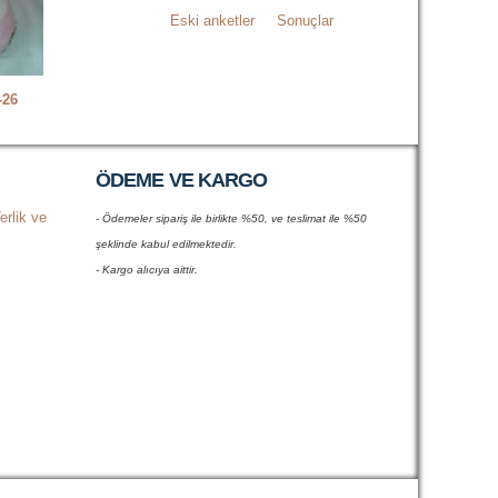
Eski anketler
Sonuçlar
-26
ÖDEME VE KARGO
erlik ve
- Ödemeler sipariş ile birlikte %50, ve teslimat ile %50
şeklinde kabul edilmektedir.
- Kargo alıcıya aittir.