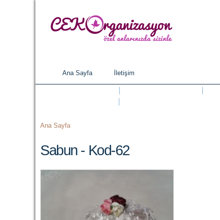
Ana Sayfa
İletişim
Ana menü
NIKAH ŞEKERI
SÜNNET ŞEKERI
HEDIYELIKLER
PASTA VE KURABIYELER
Buradasınız
Ana Sayfa
Sabun - Kod-62