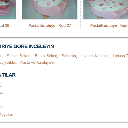
od-28
Pasta/Kurabiye - Kod-27
Pasta/Kurabiye - Kod
RIYE GÖRE INCELEYIN
ri
,
Sünnet Şekeri
,
Bebek Şekeri
,
Sabunlar
,
Lavanta Keseleri
,
Lohusa T
diyelikler
,
Pasta ve Kurabiyeler
TILAR
a
da
ası
oşulları