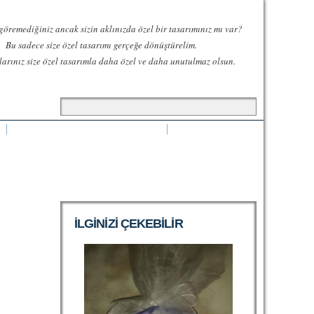
göremediğiniz ancak sizin aklınızda özel bir tasarımınız mı var?
Bu sadece size özel tasarımı gerçeğe dönüştürelim.
larınız size özel tasarımla daha özel ve daha unutulmaz olsun.
Arama formu
Ara
LOHUSA TERLIK VE TAÇLARI
ILGINIZI ÇEKEBILIR