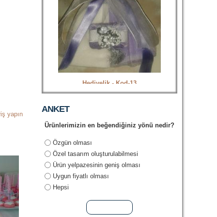
Hediyelik
Hediyelik - Kod-13
ANKET
riş yapın
Ürünlerimizin en beğendiğiniz yönü nedir?
Seçenekler
Özgün olması
Özel tasarım oluşturulabilmesi
Ürün yelpazesinin geniş olması
Uygun fiyatlı olması
Hepsi