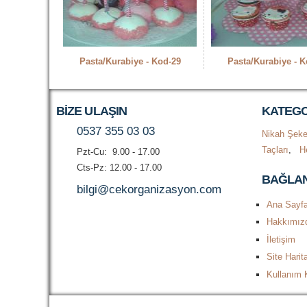
Pasta/Kurabiye - Kod-29
Pasta/Kurabiye - K
BIZE ULAŞIN
KATEGO
0537 355 03 03
Nikah Şeke
Taçları
,
He
Pzt-Cu: 9.00 - 17.00
Cts-Pz: 12.00 - 17.00
BAĞLAN
bilgi@cekorganizasyon.com
Ana Sayf
Hakkımız
İletişim
Site Harit
Kullanım K