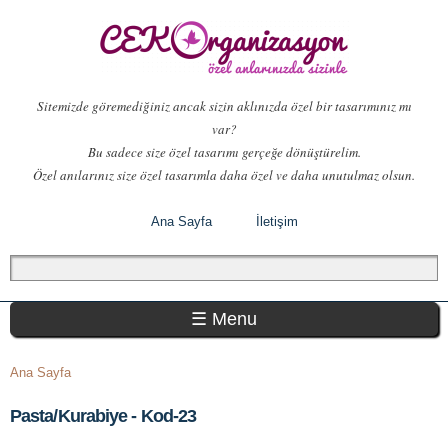
Ana
içeriğe
atla
Sitemizde göremediğiniz ancak sizin aklınızda özel bir tasarımınız mı
var?
Bu sadece size özel tasarımı gerçeğe dönüştürelim.
Özel anılarınız size özel tasarımla daha özel ve daha unutulmaz olsun.
Ana Sayfa
İletişim
Arama formu
Ara
Ana menü
☰ Menu
Buradasınız
Ana Sayfa
Pasta/Kurabiye - Kod-23