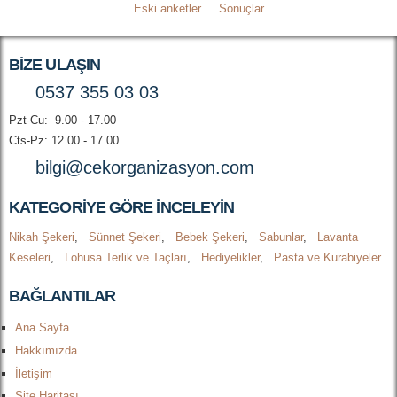
Eski anketler
Sonuçlar
BIZE ULAŞIN
0537 355 03 03
Pzt-Cu: 9.00 - 17.00
Cts-Pz: 12.00 - 17.00
bilgi@cekorganizasyon.com
KATEGORIYE GÖRE INCELEYIN
Nikah Şekeri
,
Sünnet Şekeri
,
Bebek Şekeri
,
Sabunlar
,
Lavanta
Keseleri
,
Lohusa Terlik ve Taçları
,
Hediyelikler
,
Pasta ve Kurabiyeler
BAĞLANTILAR
Ana Sayfa
Hakkımızda
İletişim
Site Haritası