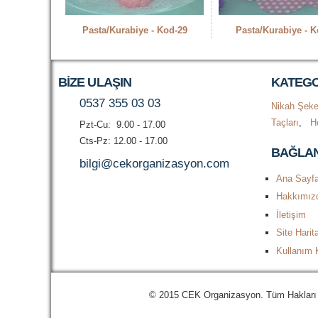
Pasta/Kurabiye - Kod-29
Pasta/Kurabiye - K
BIZE ULAŞIN
KATEGO
0537 355 03 03
Nikah Şeke
Taçları
,
He
Pzt-Cu: 9.00 - 17.00
Cts-Pz: 12.00 - 17.00
BAĞLAN
bilgi@cekorganizasyon.com
Ana Sayf
Hakkımız
İletişim
Site Harit
Kullanım K
© 2015 CEK Organizasyon. Tüm Hakları Sak