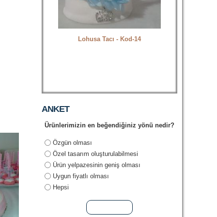
Lohusa Tacı - Kod-14
Bebek Şeke
ANKET
Ürünlerimizin en beğendiğiniz yönü nedir?
Seçenekler
Özgün olması
Özel tasarım oluşturulabilmesi
Ürün yelpazesinin geniş olması
Uygun fiyatlı olması
Hepsi