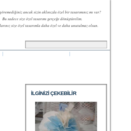
göremediğiniz ancak sizin aklınızda özel bir tasarımınız mı var?
Bu sadece size özel tasarımı gerçeğe dönüştürelim.
larınız size özel tasarımla daha özel ve daha unutulmaz olsun.
Arama formu
Ara
LOHUSA TERLIK VE TAÇLARI
ILGINIZI ÇEKEBILIR