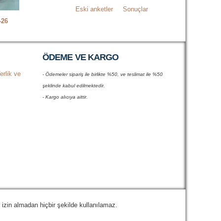
Eski anketler
Sonuçlar
-26
ÖDEME VE KARGO
erlik ve
- Ödemeler sipariş ile birlikte %50, ve teslimat ile %50
şeklinde kabul edilmektedir.
- Kargo alıcıya aittir.
izin almadan hiçbir şekilde kullanılamaz.