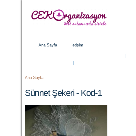
Ana Sayfa
İletişim
Ana menü
NIKAH ŞEKERI
SÜNNET ŞEKERI
HEDIYELIKLER
PASTA VE KURABIYELER
Buradasınız
Ana Sayfa
Sünnet Şekeri - Kod-1