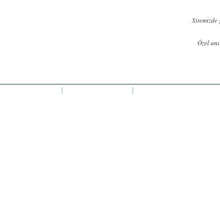
Ana
içeriğe
Sitemizde 
atla
Özel anı
BEBEK ŞEKERI
SABUNLAR
LAVANTA KESELERI