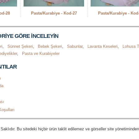
od-28
Pasta/Kurabiye - Kod-27
Pasta/Kurabiye - Kod
RIYE GÖRE INCELEYIN
ri
,
Sünnet Şekeri
,
Bebek Şekeri
,
Sabunlar
,
Lavanta Keseleri
,
Lohusa T
diyelikler
,
Pasta ve Kurabiyeler
TILAR
a
da
ası
oşulları
lıdır. Bu sitedeki hiçbir ürün taklit edilemez ve görseller site yönetiminden 