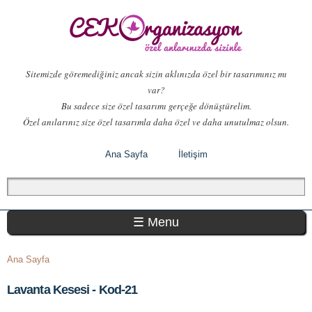
Ana
içeriğe
atla
Sitemizde göremediğiniz ancak sizin aklınızda özel bir tasarımınız mı
var?
Bu sadece size özel tasarımı gerçeğe dönüştürelim.
Özel anılarınız size özel tasarımla daha özel ve daha unutulmaz olsun.
Ana Sayfa
İletişim
Arama formu
Ara
Ana menü
☰ Menu
Buradasınız
Ana Sayfa
Lavanta Kesesi - Kod-21