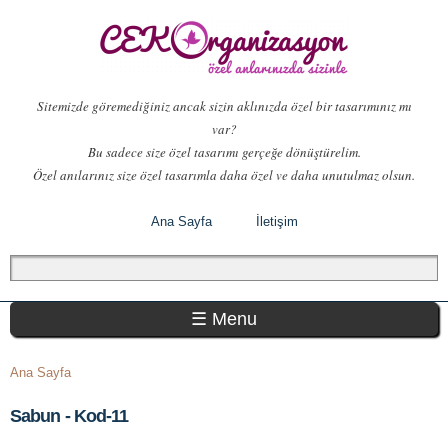
Ana
içeriğe
atla
Sitemizde göremediğiniz ancak sizin aklınızda özel bir tasarımınız mı
var?
Bu sadece size özel tasarımı gerçeğe dönüştürelim.
Özel anılarınız size özel tasarımla daha özel ve daha unutulmaz olsun.
Ana Sayfa
İletişim
Arama formu
Ara
Ana menü
☰ Menu
Buradasınız
Ana Sayfa
Sabun - Kod-11