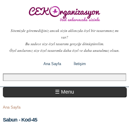
Ana
içeriğe
atla
Sitemizde göremediğiniz ancak sizin aklınızda özel bir tasarımınız mı
var?
Bu sadece size özel tasarımı gerçeğe dönüştürelim.
Özel anılarınız size özel tasarımla daha özel ve daha unutulmaz olsun.
Ana Sayfa
İletişim
Arama formu
Ara
Ana menü
☰ Menu
Buradasınız
Ana Sayfa
Sabun - Kod-45