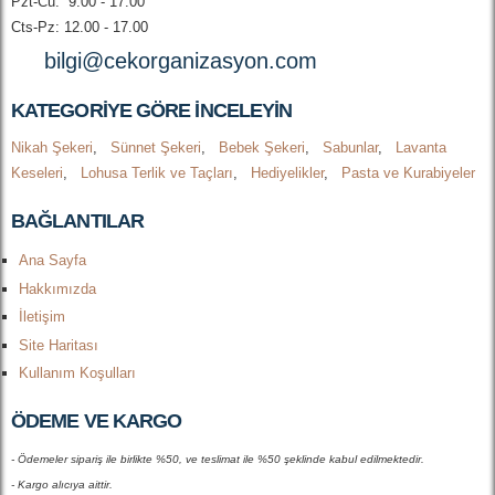
Pzt-Cu: 9.00 - 17.00
Cts-Pz: 12.00 - 17.00
bilgi@cekorganizasyon.com
KATEGORIYE GÖRE INCELEYIN
Nikah Şekeri
,
Sünnet Şekeri
,
Bebek Şekeri
,
Sabunlar
,
Lavanta
Keseleri
,
Lohusa Terlik ve Taçları
,
Hediyelikler
,
Pasta ve Kurabiyeler
BAĞLANTILAR
Ana Sayfa
Hakkımızda
İletişim
Site Haritası
Kullanım Koşulları
ÖDEME VE KARGO
- Ödemeler sipariş ile birlikte %50, ve teslimat ile %50 şeklinde kabul edilmektedir.
- Kargo alıcıya aittir.